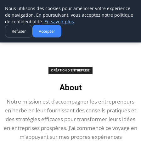
Ms Events Europe
Nous utilisons des cookies pour améliorer votre expérience
de navigation. En poursuivant, vous acceptez notre politique
de confidentialité.
En savoir plus
Refuser
Accepter
Accueil
Création d’entreprise
About
CRÉATION D’ENTREPRISE
About
Notre mission est d’accompagner les entrepreneurs
en herbe en leur fournissant des conseils pratiques et
des stratégies efficaces pour transformer leurs idées
en entreprises prospères. J’ai commencé ce voyage en
m’appuyant sur mes propres expériences