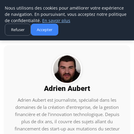
Ms Events Europe
Nous utilisons des cookies pour améliorer votre expérience
de navigation. En poursuivant, vous acceptez notre politique
de confidentialité.
En savoir plus
Refuser
Accepter
Accueil
Adrien Aubert
Adrien Aubert
Adrien Aubert est journaliste, spécialisé dans les
domaines de la création d’entreprise, de la gestion
financière et de l’innovation technologique. Depuis
plus de dix ans, il couvre des sujets allant du
financement des start-up aux mutations du secteur