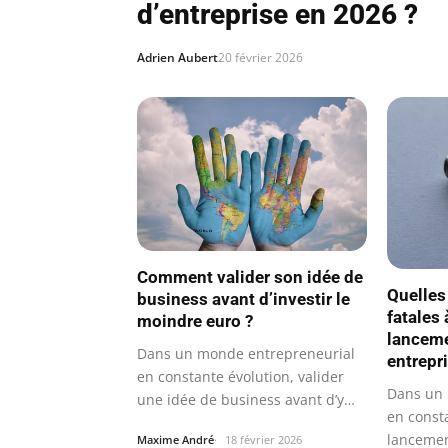
d’entreprise en 2026 ?
Adrien Aubert
20 février 2026
Comment valider son idée de
Quelles
business avant d’investir le
fatales 
moindre euro ?
lanceme
Dans un monde entrepreneurial
entrepri
en constante évolution, valider
Dans un 
une idée de business avant d’y…
en consta
lancemen
Maxime André
18 février 2026